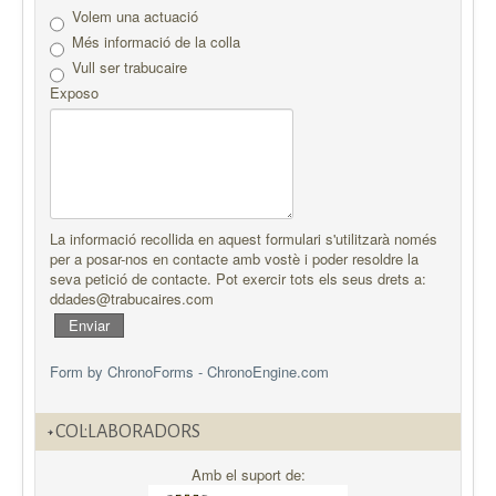
Volem una actuació
Més informació de la colla
Assumpte
*
Vull ser trabucaire
Exposo
Missatge
*
La informació recollida en aquest formulari s'utilitzarà només
per a posar-nos en contacte amb vostè i poder resoldre la
seva petició de contacte. Pot exercir tots els seus drets a:
ddades@trabucaires.com
Enviar
Form by ChronoForms - ChronoEngine.com
Enviar-te una còpia a tu mateix
(opcional)
COL·LABORADORS
Amb el suport de:
Envia correu