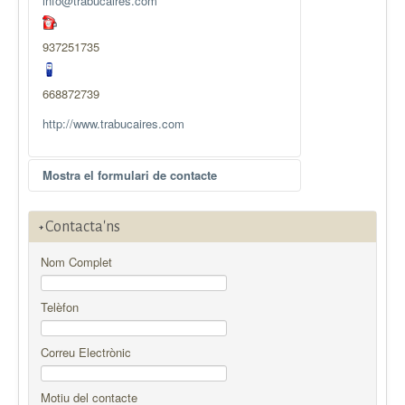
info@trabucaires.com
937251735
668872739
http://www.trabucaires.com
Mostra el formulari de contacte
Enviar un correu electrònic
Contacta'ns
Nom Complet
*
Camp requerit
Telèfon
Nom
*
Correu Electrònic
Correu electrònic
*
Motiu del contacte